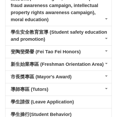
fraud awareness campaign, intellectual
【學生事務處防溺安全
2026-08-07
property rights awareness campaign),
宣導】🏊夏日玩水不踩雷！安心玩水
moral education)
10大守則與救溺5招🛟
學生安全教育宣導 (Student safety education
【獎學金訊息】（自
2026-08-05
and promotion)
送）115年度財團法人得力教育基金
會清寒獎助學金，申請期間115年9
斐陶斐榮譽 (Fei Tao Fei Honors)
月1日起至 115 年9月 20 日止。
新生始業專區 (Freshman Orientation Area)
【獎學金訊息】（自
2026-08-05
市長獎專區 (Mayor's Award)
送）115年度第2期東光教育基金會
獎學金，申請期間115年9月1日起至
導師專區 (Tutors)
115年9月30 日。
學生請假 (Leave Application)
【生輔暨校安組-公告】
2026-08-05
學生操行(Student Behavior)
教育部宣導為提升資源回收及減少使