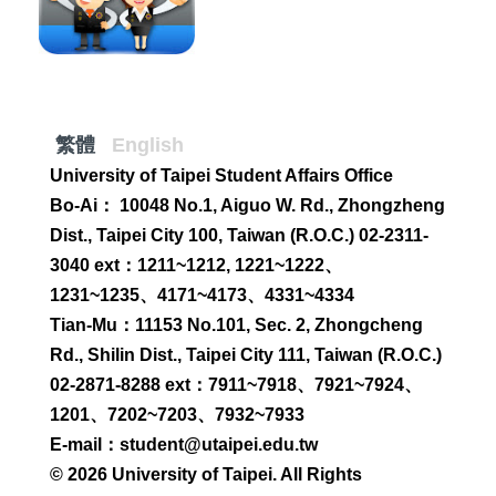
繁體
English
University of Taipei Student Affairs Office
Bo-Ai： 10048 No.1, Aiguo W. Rd., Zhongzheng
Dist., Taipei City 100, Taiwan (R.O.C.) 02-2311-
3040 ext：1211~1212, 1221~1222、
1231~1235、4171~4173、4331~4334
Tian-Mu：11153 No.101, Sec. 2, Zhongcheng
Rd., Shilin Dist., Taipei City 111, Taiwan (R.O.C.)
02-2871-8288 ext：7911~7918、7921~7924、
1201、7202~7203、7932~7933
E-mail：student@utaipei.edu.tw
© 2026 University of Taipei. All Rights