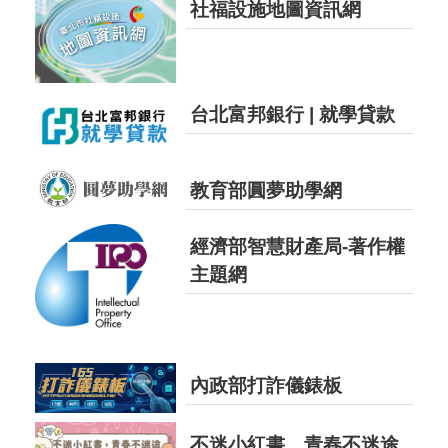
社福設施地圖資訊網
申請期間自即日起至10月1日止。
【獎學金訊息】（彙
2026-07-31
送）115學年度第1學期屏東縣優秀
台北富邦銀行 | 就學貸款
學生獎學金 (高科技產業相關科系限
定)，校內申請期間自即日起至10月1
日止。
教育部圓夢助學網
【獎學金訊息】（彙
2026-07-31
經濟部智慧財產局-著作權
送）115年度臺北市景美十五份福興
主題網
宮，校內申請期間自即日起至10月2
日止。
【獎學金訊息】（自
2026-07-31
內政部打詐儀錶板
送）2026-2027 年度中華扶輪獎學
金申請期間即日起至 115 年10 月
不迷小紅書，青春不迷途