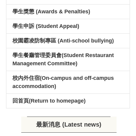
用一次性餐具之執行成效，依相關法
學生獎懲 (Awards & Penalties)
令及政策落實推動校園源頭減量、資
源回收及一次性用品減量措施。
學生申訴 (Student Appeal)
【獎學金訊息】（彙
2026-08-03
校園霸凌防制專區 (Anti-school bullying)
送）115學年度第1學期 嘉義市中等
學生餐廳管理委員會(Student Restaurant
以上學校清寒優秀學生獎學金，校內
Management Committee)
申請期間自即日起至10月1日止。
校內外住宿(On-campus and off-campus
【獎學金訊息】（彙
2026-07-31
accommodation)
送）115學年度第1學期屏東縣優秀
學生獎學金 (高科技產業相關科系限
回首頁(Return to homepage)
定)，校內申請期間自即日起至10月1
日止。
最新消息 (Latest news)
【獎學金訊息】（彙
2026-07-31