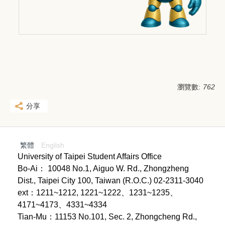
瀏覽數:
762
分享
繁體
English
University of Taipei Student Affairs Office
Bo-Ai： 10048 No.1, Aiguo W. Rd., Zhongzheng
Dist., Taipei City 100, Taiwan (R.O.C.) 02-2311-3040
ext：1211~1212, 1221~1222、1231~1235、
4171~4173、4331~4334
Tian-Mu：11153 No.101, Sec. 2, Zhongcheng Rd.,