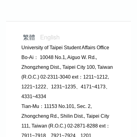
繁體
English
University of Taipei Student Affairs Office
Bo-Ai： 10048 No.1, Aiguo W. Rd.,
Zhongzheng Dist., Taipei City 100, Taiwan
(R.O.C.) 02-2311-3040 ext：1211~1212,
1221~1222、1231~1235、4171~4173、
4331~4334
Tian-Mu：11153 No.101, Sec. 2,
Zhongcheng Rd., Shilin Dist., Taipei City
111, Taiwan (R.O.C.) 02-2871-8288 ext：
7911~7918、7921~7924、1201、