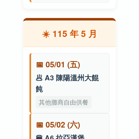
☀️ 115 年 5 月
📅 05/01 (五)
🥟 A3 陳陽溫州大餛
飩
其他攤商自由供餐
📅 05/02 (六)
🍔 A6 拉亞漢堡