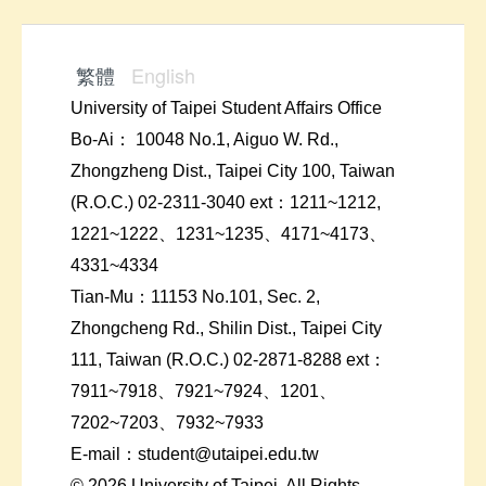
繁體
English
University of Taipei Student Affairs Office
Bo-Ai： 10048 No.1, Aiguo W. Rd.,
Zhongzheng Dist., Taipei City 100, Taiwan
(R.O.C.) 02-2311-3040 ext：1211~1212,
1221~1222、1231~1235、4171~4173、
4331~4334
Tian-Mu：11153 No.101, Sec. 2,
Zhongcheng Rd., Shilin Dist., Taipei City
111, Taiwan (R.O.C.) 02-2871-8288 ext：
7911~7918、7921~7924、1201、
7202~7203、7932~7933
E-mail：student@utaipei.edu.tw
© 2026 University of Taipei. All Rights