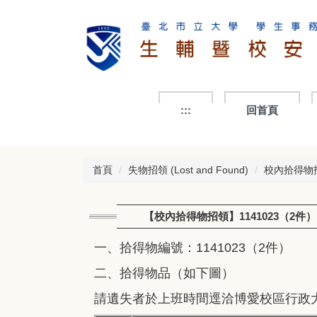
跳
到
主
要
內
容
區
:::
回首頁
首頁
失物招領 (Lost and Found)
校內拾得物招領(
【校內拾得物招領】1141023（2件）
一、拾得物編號：1141023（2件）
二、拾得物品（如下圖）
請遺失者於上班時間逕洽博愛校區行政