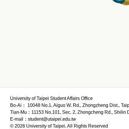
University of Taipei Student Affairs Office
Bo-Ai： 10048 No.1, Aiguo W. Rd., Zhongzheng Dist., 
Tian-Mu：11153 No.101, Sec. 2, Zhongcheng Rd., Shili
E-mail：student@utaipei.edu.tw
© 2026 University of Taipei. All Rights Reserved