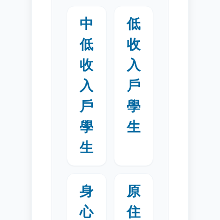
中
低
低
收
收
入
入
戶
戶
學
學
生
生
身
原
心
住