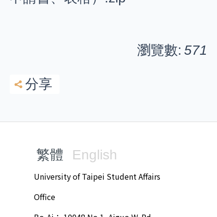
瀏覽數:
571
分享
繁體
English
University of Taipei Student Affairs
Office
Bo-Ai： 10048 No.1, Aiguo W. Rd.,