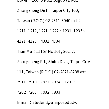
Zhongzheng Dist., Taipei City 100,
Taiwan (R.O.C.) 02-2311-3040 ext：
1211~1212, 1221~1222、1231~1235、
4171~4173、4331~4334
Tian-Mu：11153 No.101, Sec. 2,
Zhongcheng Rd., Shilin Dist., Taipei City
111, Taiwan (R.O.C.) 02-2871-8288 ext：
7911~7918、7921~7924、1201、
7202~7203、7932~7933
E-mail：student@utaipei.edu.tw