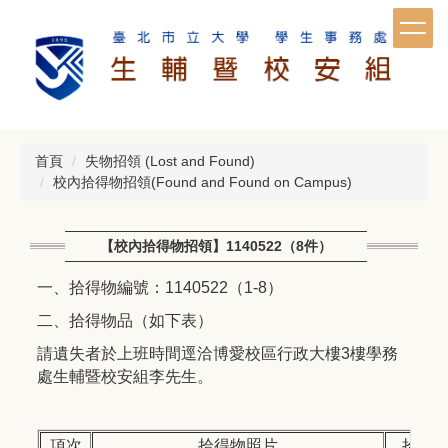
跳
到
主
要
內
容
區
首頁
失物招領 (Lost and Found)
校內拾得物招領(Found and Found on Campus)
【校內拾得物招領】1140522（8件）
一、拾得物編號：1140522（1-8）
二、拾得物品（如下表）
請遺失者於上班時間逕洽博愛校區行政大樓3樓學務
處生輔暨校安組李先生。
項次
拾得物照片
拾得