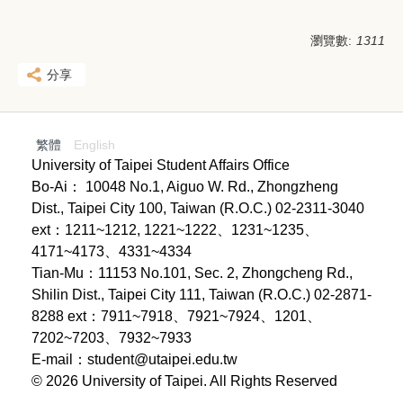
瀏覽數:
1311
分享
繁體
English
University of Taipei Student Affairs Office
Bo-Ai： 10048 No.1, Aiguo W. Rd., Zhongzheng
Dist., Taipei City 100, Taiwan (R.O.C.) 02-2311-3040
ext：1211~1212, 1221~1222、1231~1235、
4171~4173、4331~4334
Tian-Mu：11153 No.101, Sec. 2, Zhongcheng Rd.,
Shilin Dist., Taipei City 111, Taiwan (R.O.C.) 02-2871-
8288 ext：7911~7918、7921~7924、1201、
7202~7203、7932~7933
E-mail：student@utaipei.edu.tw
© 2026 University of Taipei. All Rights Reserved