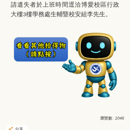
請遺失者
於上班時間
逕洽博愛校區行政
大樓
樓學務處生輔暨校安組李先生。
3
瀏覽數:
1046
分享