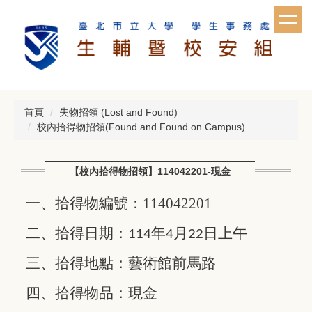
跳
到
主
要
內
容
區
首頁
失物招領 (Lost and Found)
校內拾得物招領(Found and Found on Campus)
【校內拾得物招領】114042201-現金
一、拾得物編號：114042201
二、拾得日期：
年
月
日上午
114
4
22
三、拾得地點：藝術館前馬路
四、拾得物品：現金