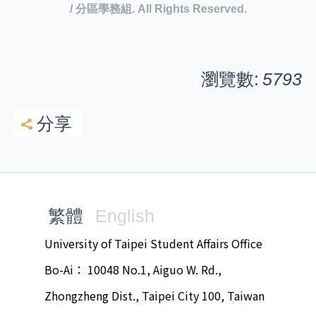
/ 分區學務組. All Rights Reserved.
瀏覽數:
5793
分享
繁體
English
University of Taipei Student Affairs Office
Bo-Ai： 10048 No.1, Aiguo W. Rd.,
Zhongzheng Dist., Taipei City 100, Taiwan