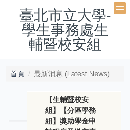
跳
臺北市立大學-
到
學生事務處生
主
要
輔暨校安組
內
容
區
首頁
最新消息 (Latest News)
【生輔暨校安
組】【分區學務
組】獎助學金申