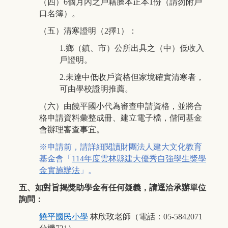
（四）
6
個月內之戶籍謄本正本
1
份（請勿附戶
口名簿）。
（五）清寒證明（
2
擇
1
）：
1.
鄉（鎮、市）公所出具之（中）低收入
戶證明。
2.
未達中低收戶資格但家境確實清寒者，
可由學校證明推薦。
（六）由
饒平國小
代為審查申請資格，並將合
格申請資料彙整成冊、建立電子檔，偕同基金
會辦理審查事宜。
※申請前，請詳細閱讀財團法人建大文化教育
基金會「
114
年度雲林縣建大優秀自強學生獎學
金實施辦法
」。
五、如對旨揭獎助學金有任何疑義，請逕洽承辦單位
詢問：
饒平國民小學
林欣玫老師（電話：
05-5842071