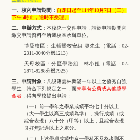
一、校內申請期間：
自即日起至
114
年
10
月
7
日（二）
下午
5
時止，逾時不受理。
二、申辦方式：
本校統一交件申請，請於申請期間內
繳交申請資料至所屬校區承辦單位。
博愛校區：生輔暨校安組
廖先生（電話：
02-
2311-3040
分機
1213
）
天母校區：分區學務組
林小姐（電話：
02-
2871-8288
分機
7925
）
三、申請對象：
凡設籍雲林縣滿一年以上之優秀自強
學生，符合下列規定之一，而
未享有公費或其他獎學
金者
，得向學校提出申請：
（一）前一學年之學業成績平均七十分以上
（大一學生以高三成績為準），操行成績（或
綜合表現）八十分（甲等）以上，且綜合表現
良好無記過以上之處分。
（二）上述學期成績中
有一學科不及格者則不