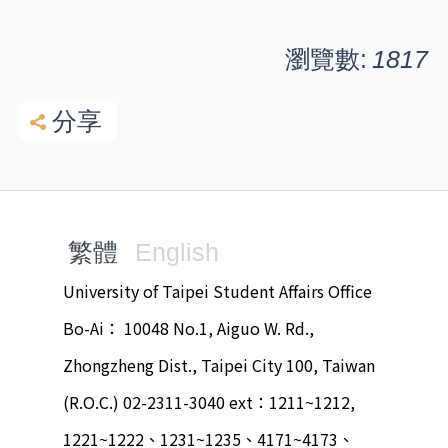
瀏覽數:
1817
分享
繁體
English
University of Taipei Student Affairs Office
Bo-Ai： 10048 No.1, Aiguo W. Rd.,
Zhongzheng Dist., Taipei City 100, Taiwan
(R.O.C.) 02-2311-3040 ext：1211~1212,
1221~1222、1231~1235、4171~4173、